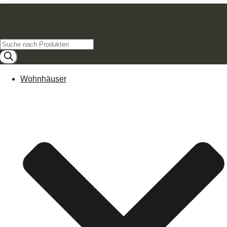
Products
search
Wohnhäuser