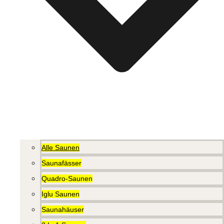
Alle Saunen
Saunafässer
Quadro-Saunen
Iglu Saunen
Saunahäuser