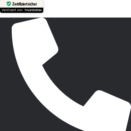
Zertifiziert sicher
Verifiziert von:
Trustindex