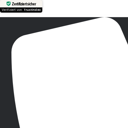
Zertifiziert sicher
Verifiziert von:
Trustindex