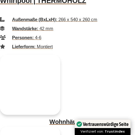
Whirlpool | THERMOHOLZ
Außenmaße (BxLxH):
266 x 540 x 260 cm
Wandstärke:
42 mm
Personen:
4-6
Lieferform:
Montiert
Wohnhäuser
Vertrauenswürdige Seite
Verifiziert von:
Trustindex