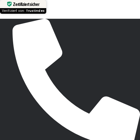
Zertifiziert sicher
Verifiziert von:
Trustindex