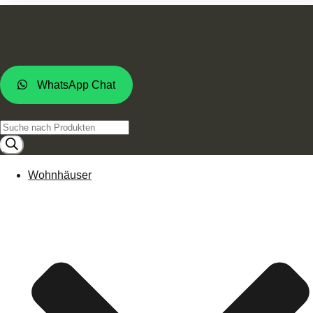
WhatsApp Chat
Products
search
Wohnhäuser