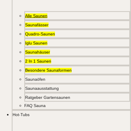
Alle Saunen
Saunafässer
Quadro-Saunen
Iglu Saunen
Saunahäuser
2 In 1 Saunen
Besondere Saunaformen
Saunaöfen
Saunaausstattung
Ratgeber Gartensaunen
FAQ Sauna
Hot-Tubs