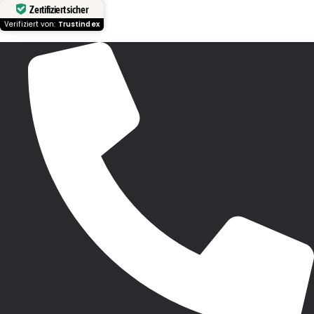
Zertifiziert sicher
Verifiziert von:
Trustindex