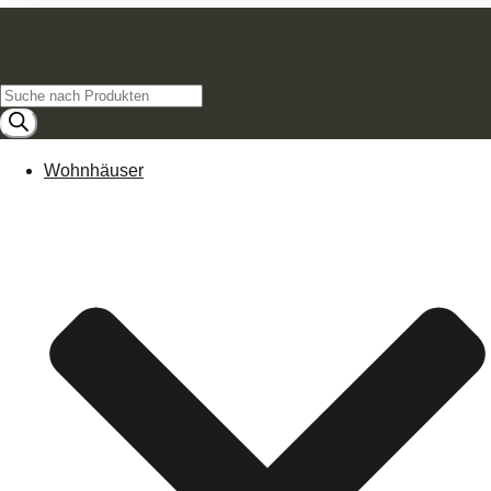
Products
search
Wohnhäuser