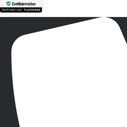
Zertifiziert sicher
Verifiziert von:
Trustindex