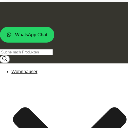
WhatsApp Chat
Products
search
Wohnhäuser