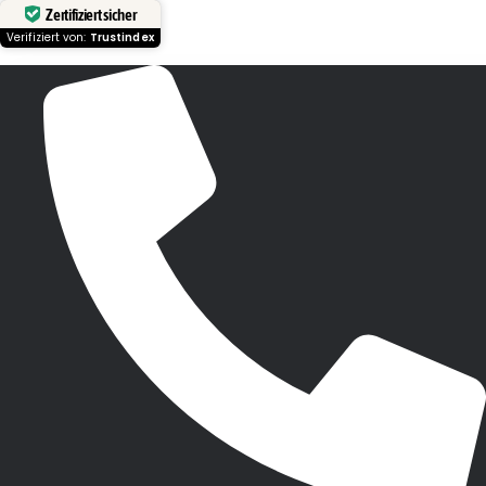
Zertifiziert sicher
Verifiziert von:
Trustindex