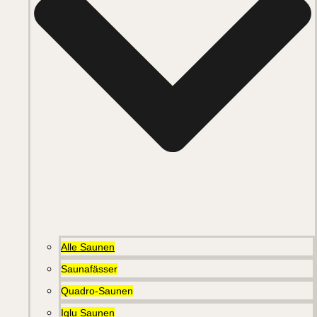
Alle Saunen
Saunafässer
Quadro-Saunen
Iglu Saunen