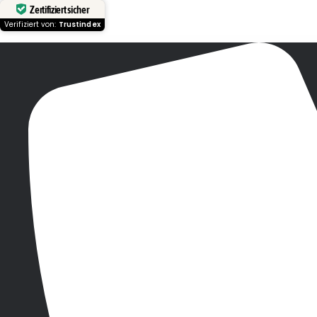
Zertifiziert sicher
Verifiziert von:
Trustindex