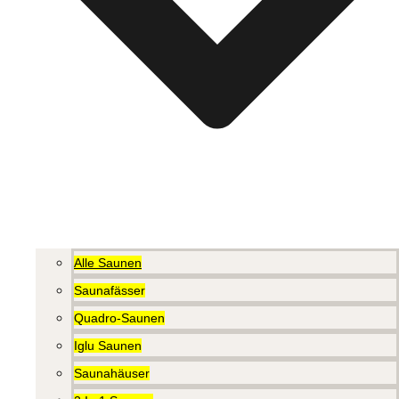
Alle Saunen
Saunafässer
Quadro-Saunen
Iglu Saunen
Saunahäuser