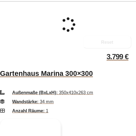
Reset
3.799
€
Gartenhaus Marina 300×300
Außenmaße (BxLxH):
350x410x263 cm
Wandstärke:
34 mm
Anzahl Räume:
1