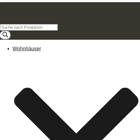
Products
search
Wohnhäuser