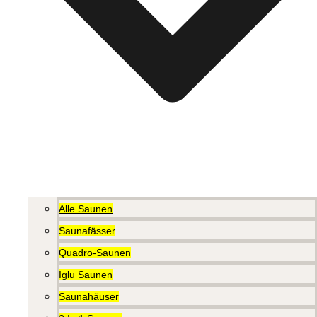
Alle Saunen
Saunafässer
Quadro-Saunen
Iglu Saunen
Saunahäuser