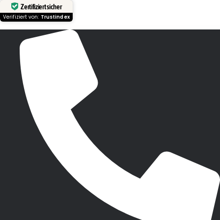
Zertifiziert sicher
Verifiziert von:
Trustindex