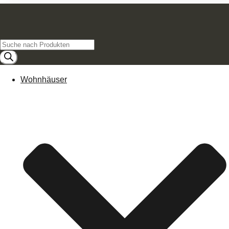
Products
search
Wohnhäuser