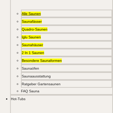
Alle Saunen
Saunafässer
Quadro-Saunen
Iglu Saunen
Saunahäuser
2 In 1 Saunen
Besondere Saunaformen
Saunaöfen
Saunaausstattung
Ratgeber Gartensaunen
FAQ Sauna
Hot-Tubs