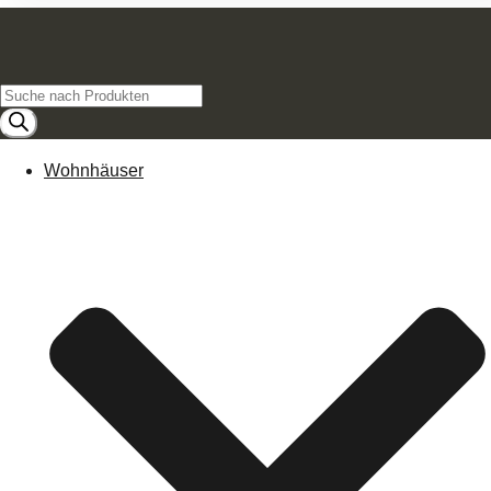
Products
search
Wohnhäuser