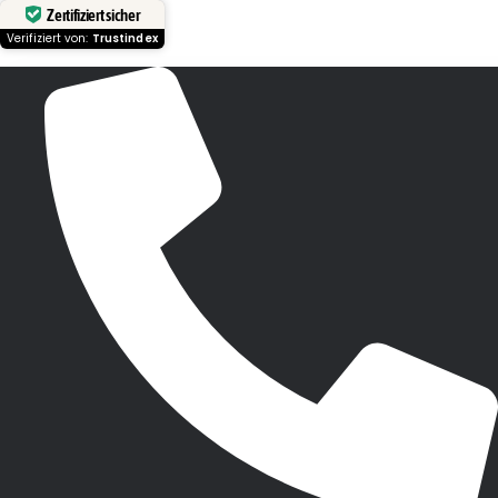
Zertifiziert sicher
Verifiziert von:
Trustindex