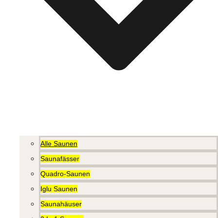
Alle Saunen
Saunafässer
Quadro-Saunen
Iglu Saunen
Saunahäuser