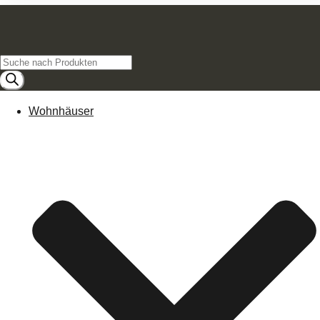
Products
search
Wohnhäuser