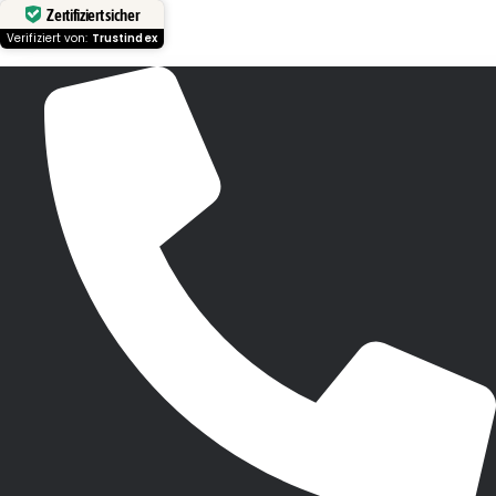
Zertifiziert sicher
Verifiziert von:
Trustindex