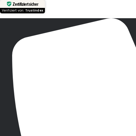
Zertifiziert sicher
Verifiziert von:
Trustindex