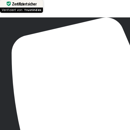
Zertifiziert sicher
Verifiziert von:
Trustindex