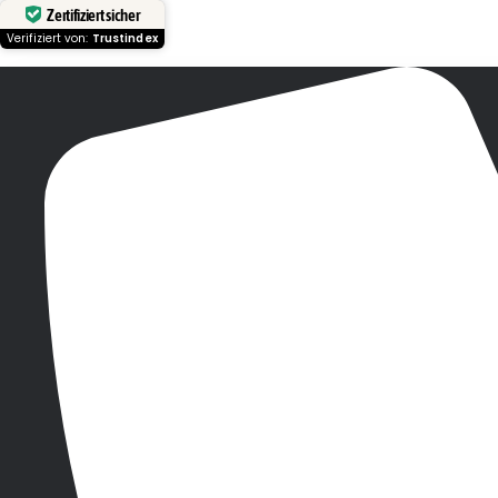
Zertifiziert sicher
Verifiziert von:
Trustindex