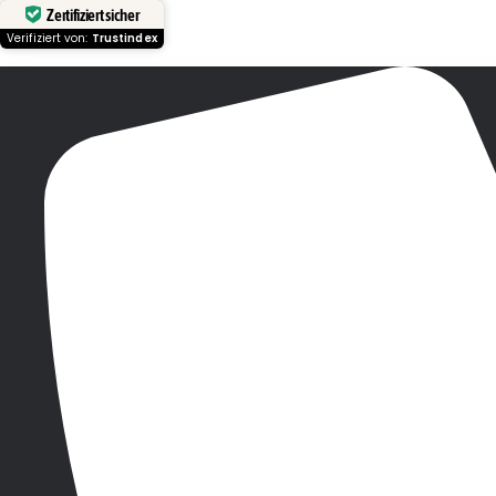
Zertifiziert sicher
Verifiziert von:
Trustindex