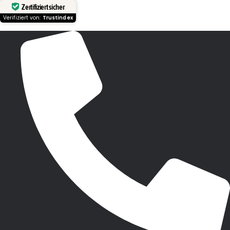
Zertifiziert sicher
Verifiziert von:
Trustindex