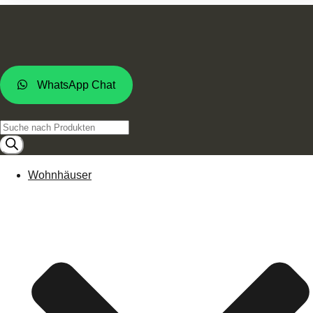
WhatsApp Chat
Products
search
Wohnhäuser