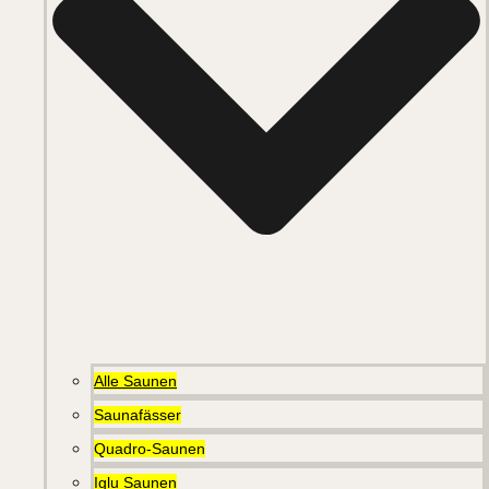
Alle Saunen
Saunafässer
Quadro-Saunen
Iglu Saunen