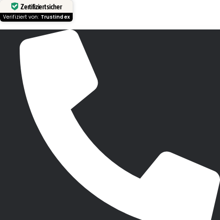
Zertifiziert sicher
Verifiziert von:
Trustindex