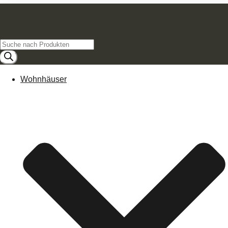
Products
search
Wohnhäuser