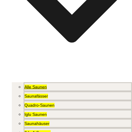
Alle Saunen
Saunafässer
Quadro-Saunen
Iglu Saunen
Saunahäuser