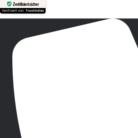
Zertifiziert sicher
Verifiziert von:
Trustindex