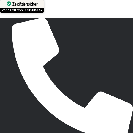
Zertifiziert sicher
Verifiziert von:
Trustindex