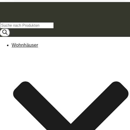
Products
search
Wohnhäuser