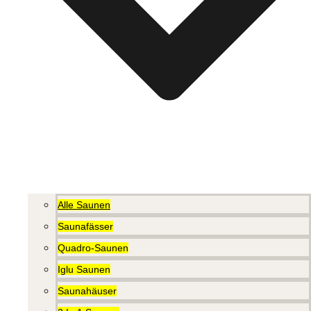
Alle Saunen
Saunafässer
Quadro-Saunen
Iglu Saunen
Saunahäuser