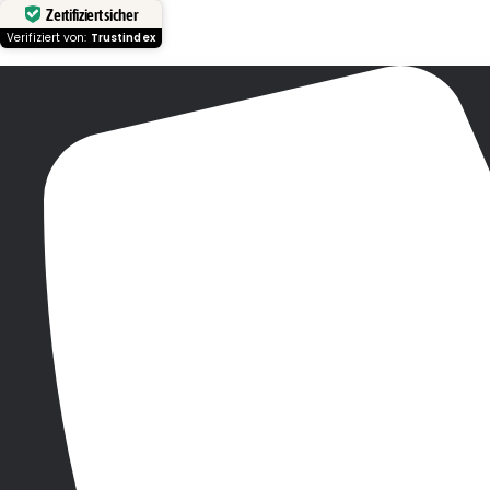
Zertifiziert sicher
Verifiziert von:
Trustindex