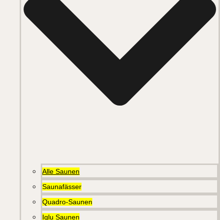
Alle Saunen
Saunafässer
Quadro-Saunen
Iglu Saunen