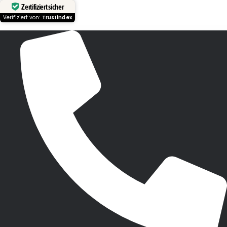
Zertifiziert sicher
Verifiziert von:
Trustindex