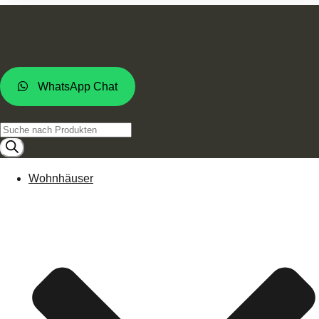
WhatsApp Chat
Products
search
Wohnhäuser