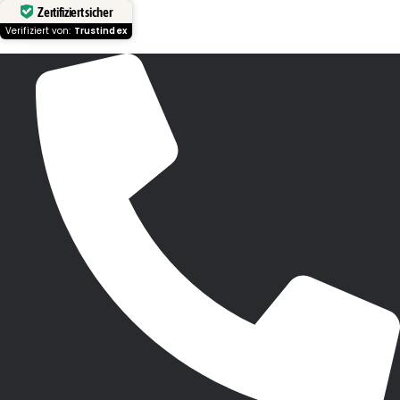
Zertifiziert sicher
Verifiziert von:
Trustindex