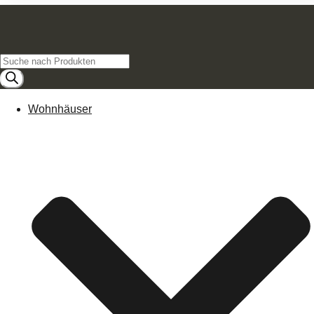
Products
search
Wohnhäuser