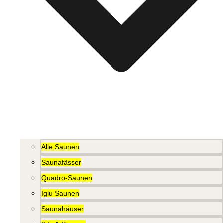
Alle Saunen
Saunafässer
Quadro-Saunen
Iglu Saunen
Saunahäuser