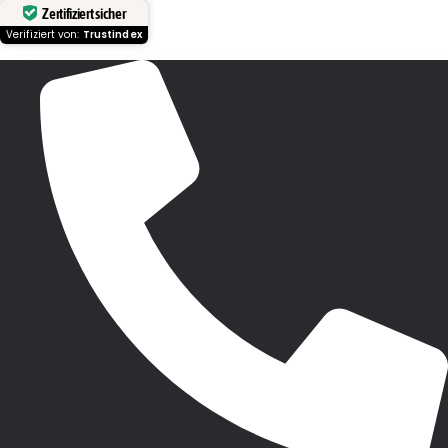
Zertifiziert sicher
Verifiziert von:
Trustindex