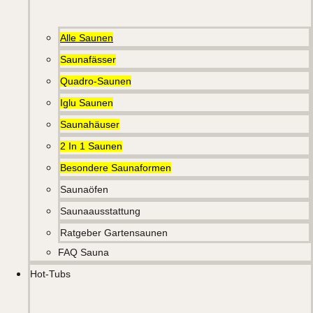
Alle Saunen
Saunafässer
Quadro-Saunen
Iglu Saunen
Saunahäuser
2 In 1 Saunen
Besondere Saunaformen
Saunaöfen
Saunaausstattung
Ratgeber Gartensaunen
FAQ Sauna
Hot-Tubs