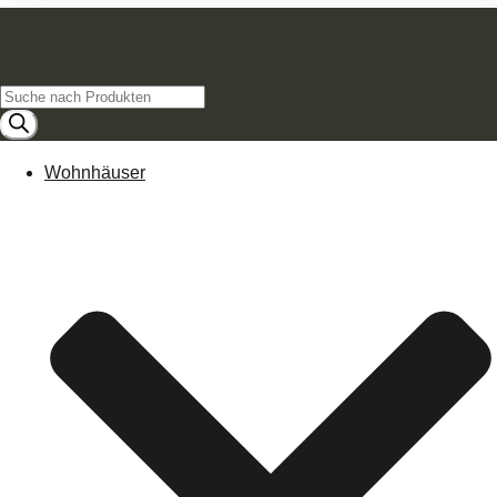
Products
search
Wohnhäuser