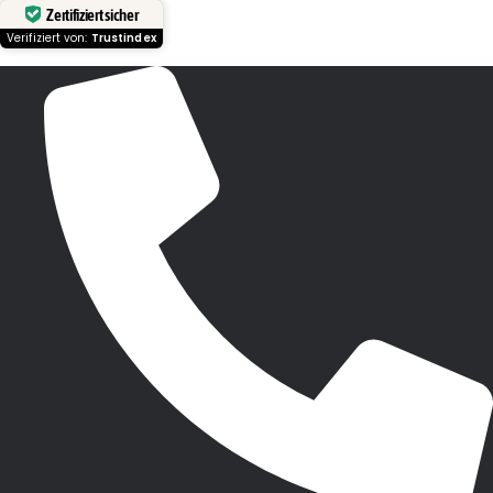
Zertifiziert sicher
Verifiziert von:
Trustindex