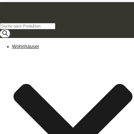
Products
search
Wohnhäuser