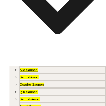
Alle Saunen
Saunafässer
Quadro-Saunen
Iglu Saunen
Saunahäuser