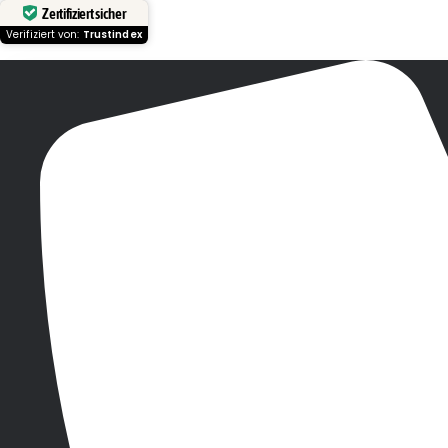
Zertifiziert sicher
Verifiziert von:
Trustindex