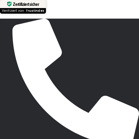
Zertifiziert sicher
Verifiziert von:
Trustindex