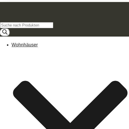
Products
search
Wohnhäuser