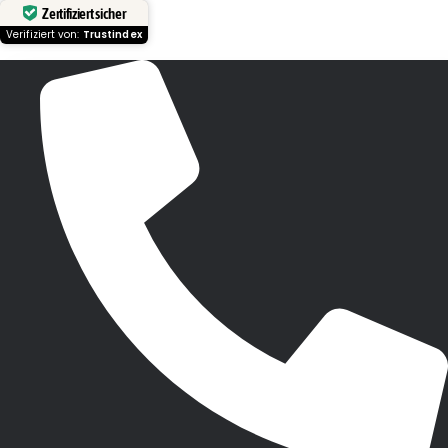
Zertifiziert sicher
Verifiziert von:
Trustindex