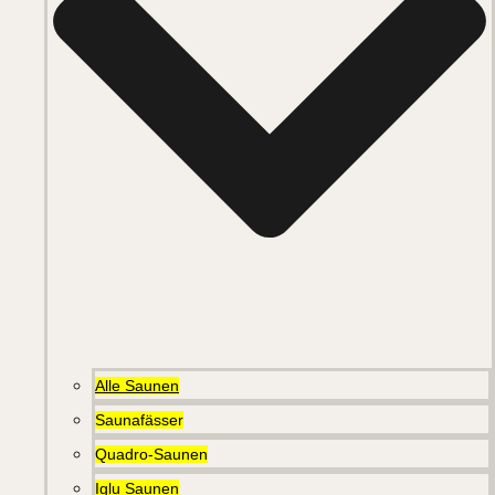
Alle Saunen
Saunafässer
Quadro-Saunen
Iglu Saunen