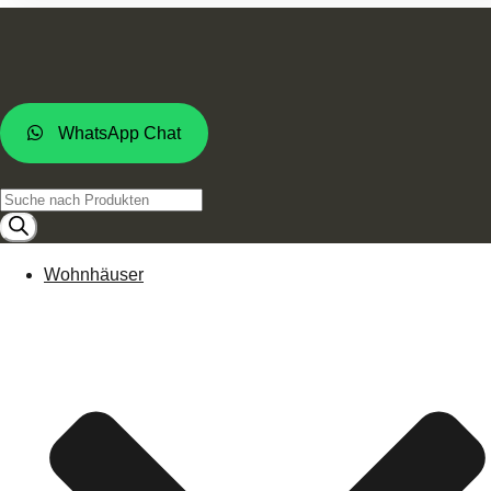
WhatsApp Chat
Products
search
Wohnhäuser