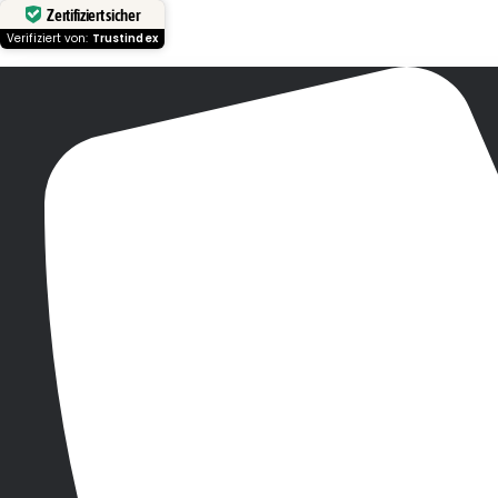
Zertifiziert sicher
Verifiziert von:
Trustindex