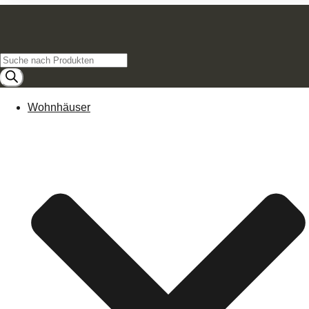
Products
search
Wohnhäuser