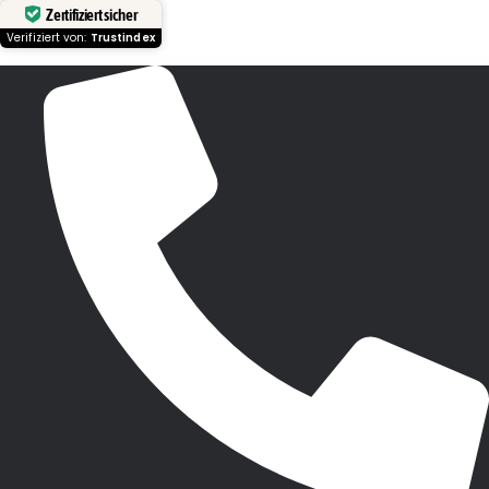
Zertifiziert sicher
Verifiziert von:
Trustindex