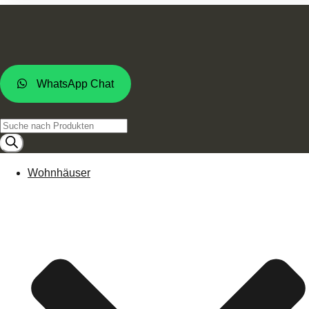
WhatsApp Chat
Products
search
Wohnhäuser