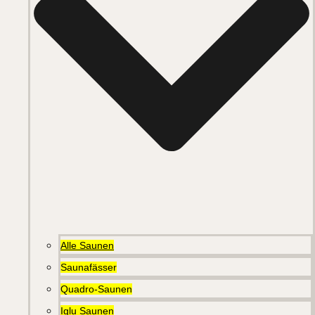
Alle Saunen
Saunafässer
Quadro-Saunen
Iglu Saunen