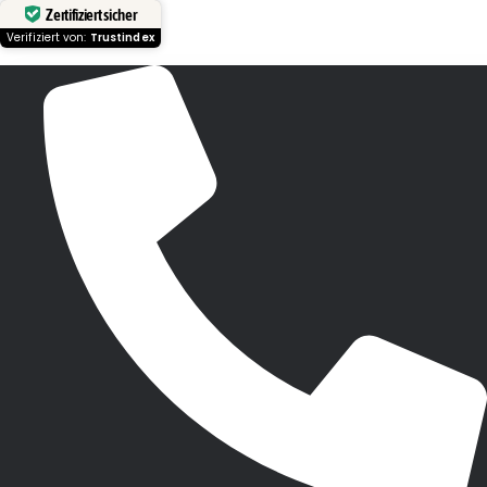
Zertifiziert sicher
Verifiziert von:
Trustindex