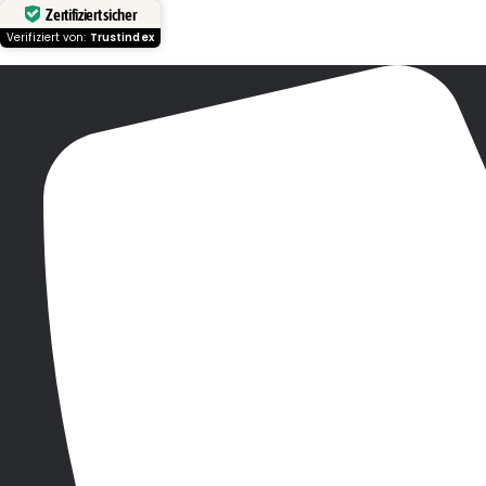
Zertifiziert sicher
Verifiziert von:
Trustindex