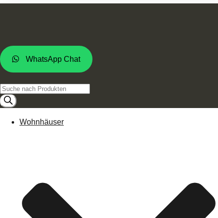
WhatsApp Chat
Products
search
Wohnhäuser