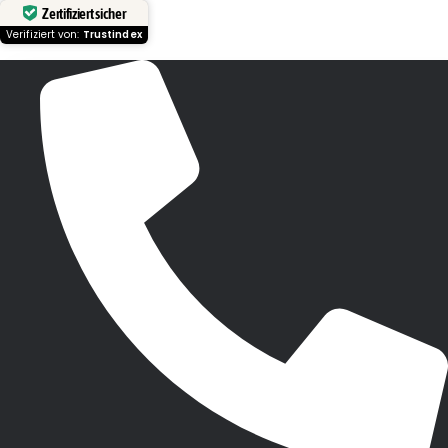
Zertifiziert sicher
Verifiziert von:
Trustindex