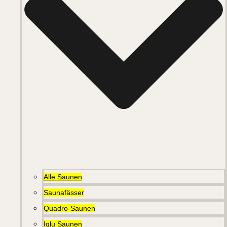
Alle Saunen
Saunafässer
Quadro-Saunen
Iglu Saunen