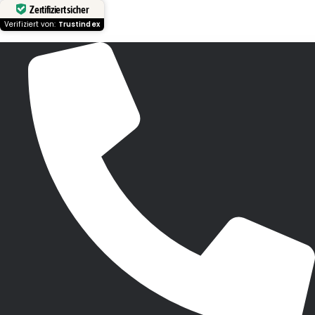
Zertifiziert sicher
Verifiziert von:
Trustindex