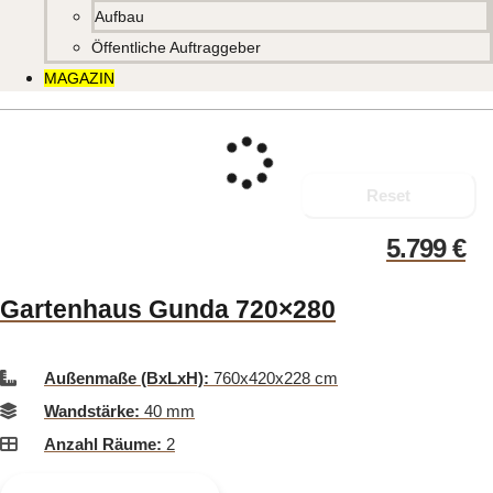
Aufbau
Öffentliche Auftraggeber
MAGAZIN
Reset
5.799
€
Gartenhaus Gunda 720×280
Außenmaße (BxLxH):
760x420x228 cm
Wandstärke:
40 mm
Anzahl Räume:
2