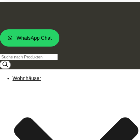
WhatsApp Chat
Products
search
Wohnhäuser