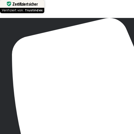
Zertifiziert sicher
Verifiziert von:
Trustindex