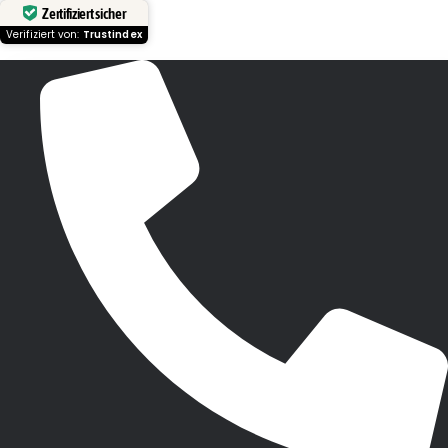
Zertifiziert sicher
Verifiziert von:
Trustindex