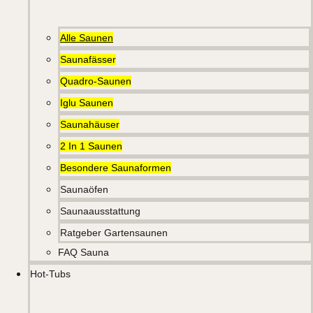
Alle Saunen
Saunafässer
Quadro-Saunen
Iglu Saunen
Saunahäuser
2 In 1 Saunen
Besondere Saunaformen
Saunaöfen
Saunaausstattung
Ratgeber Gartensaunen
FAQ Sauna
Hot-Tubs