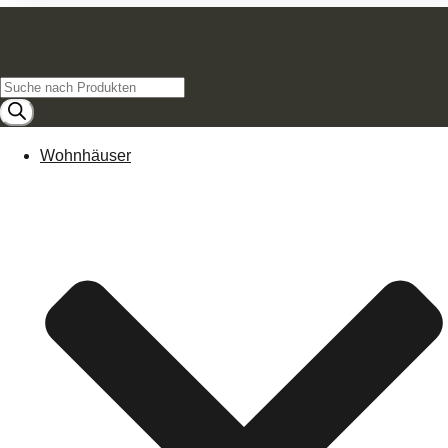
Products
search
Wohnhäuser