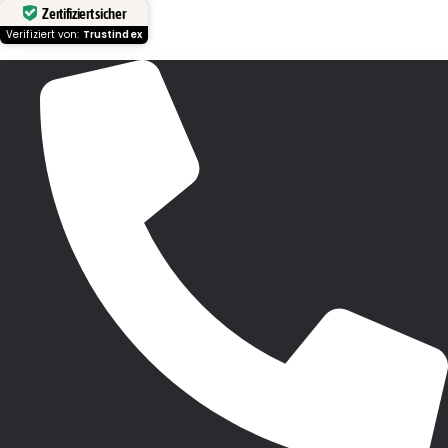
Zertifiziert sicher
Verifiziert von:
Trustindex