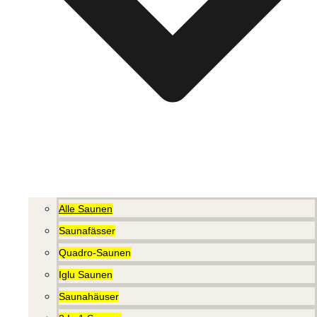
Alle Saunen
Saunafässer
Quadro-Saunen
Iglu Saunen
Saunahäuser