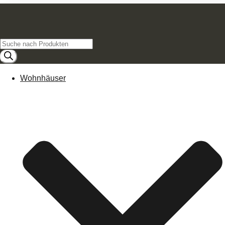
Products
search
Wohnhäuser