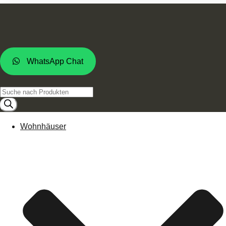
WhatsApp Chat
Products
search
Wohnhäuser