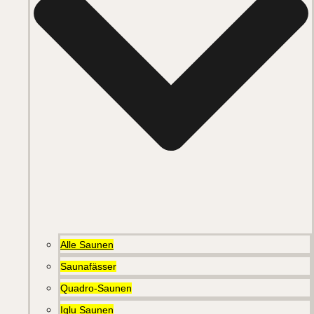
Alle Saunen
Saunafässer
Quadro-Saunen
Iglu Saunen