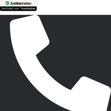
Zertifiziert sicher
Verifiziert von:
Trustindex