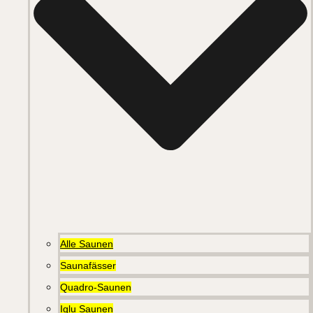
Alle Saunen
Saunafässer
Quadro-Saunen
Iglu Saunen