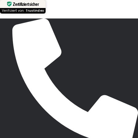
Zertifiziert sicher
Verifiziert von:
Trustindex