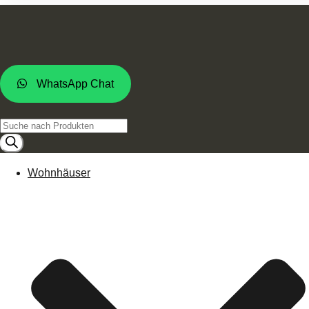
WhatsApp Chat
Products
search
Wohnhäuser