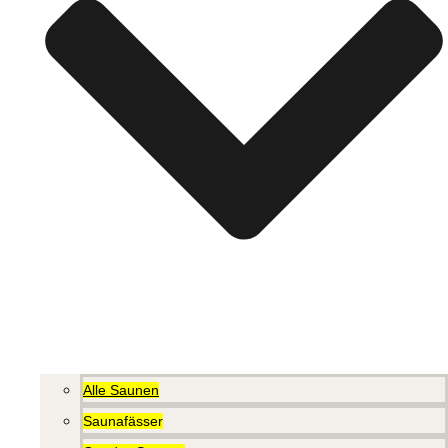
Alle Saunen
Saunafässer