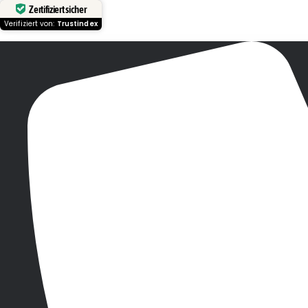
Zertifiziert sicher
Verifiziert von:
Trustindex