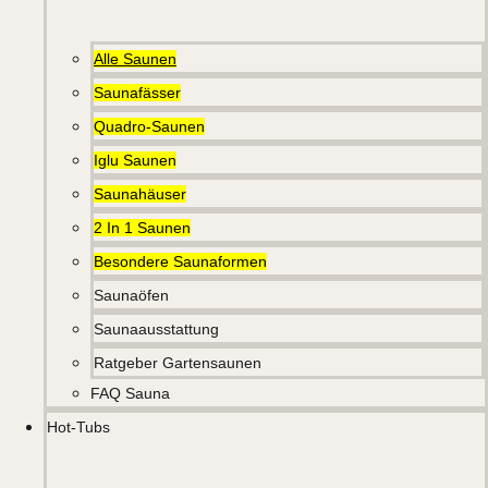
Alle Saunen
Saunafässer
Quadro-Saunen
Iglu Saunen
Saunahäuser
2 In 1 Saunen
Besondere Saunaformen
Saunaöfen
Saunaausstattung
Ratgeber Gartensaunen
FAQ Sauna
Hot-Tubs