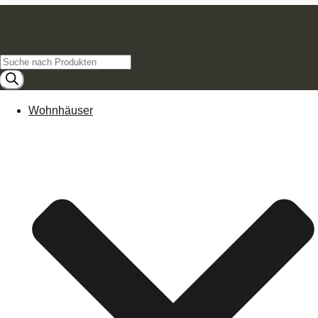
Products
search
Wohnhäuser