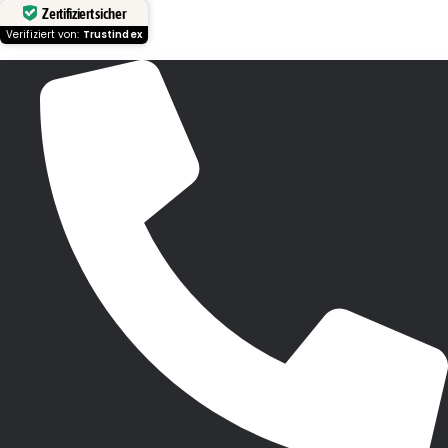
Zertifiziert sicher
Verifiziert von:
Trustindex