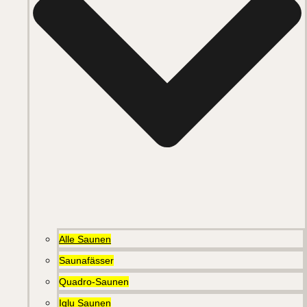
Alle Saunen
Saunafässer
Quadro-Saunen
Iglu Saunen