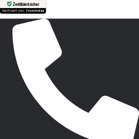
Zertifiziert sicher
Verifiziert von:
Trustindex