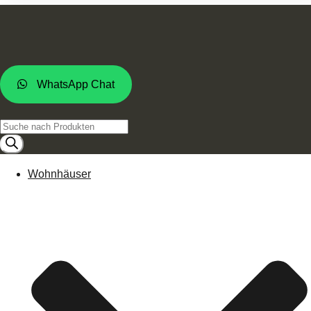
WhatsApp Chat
Products
search
Wohnhäuser