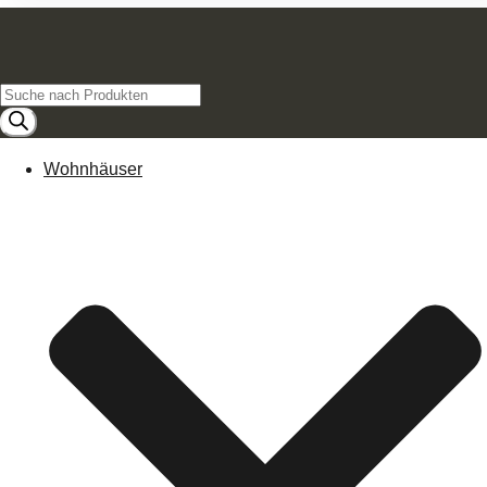
Products
search
Wohnhäuser