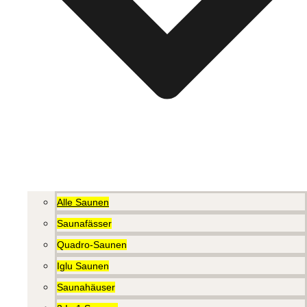
Alle Saunen
Saunafässer
Quadro-Saunen
Iglu Saunen
Saunahäuser