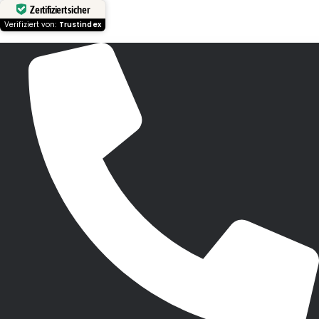
Zertifiziert sicher
Verifiziert von:
Trustindex