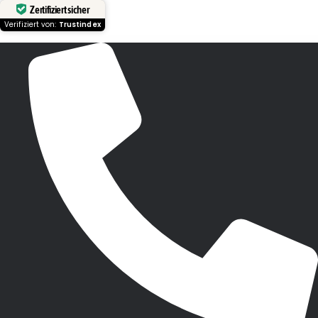
Zertifiziert sicher
Verifiziert von:
Trustindex