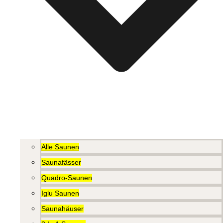
Alle Saunen
Saunafässer
Quadro-Saunen
Iglu Saunen
Saunahäuser