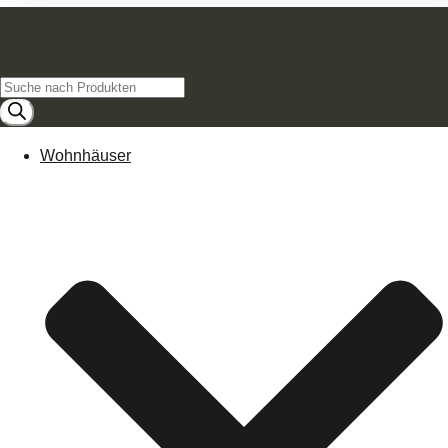
Products
search
Wohnhäuser