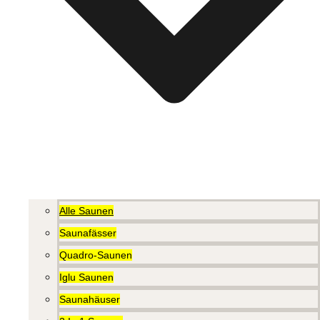
Alle Saunen
Saunafässer
Quadro-Saunen
Iglu Saunen
Saunahäuser