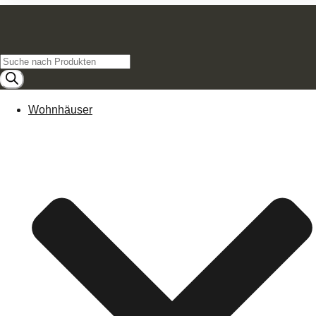
Products
search
Wohnhäuser