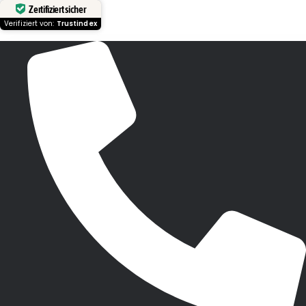
Zertifiziert sicher
Verifiziert von:
Trustindex