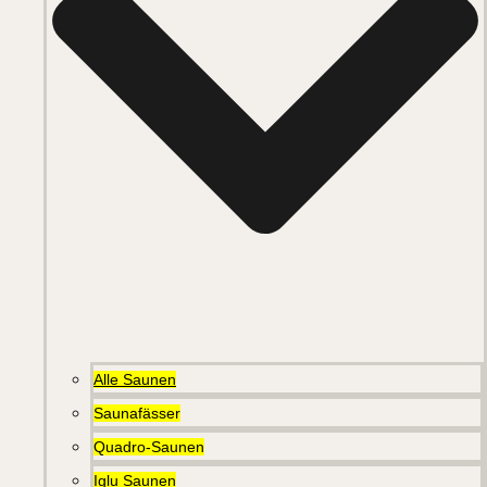
Alle Saunen
Saunafässer
Quadro-Saunen
Iglu Saunen