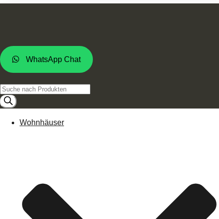
WhatsApp Chat
Products
search
Wohnhäuser