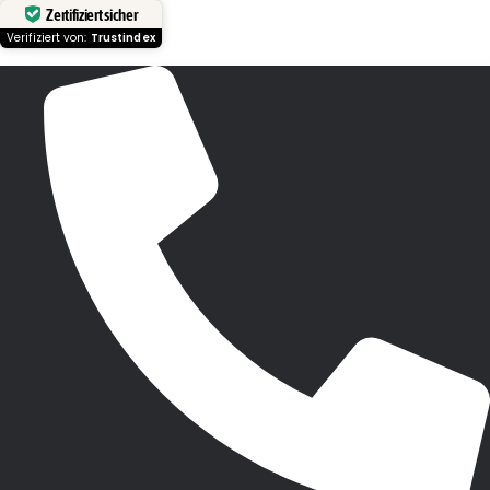
Zertifiziert sicher
Verifiziert von:
Trustindex