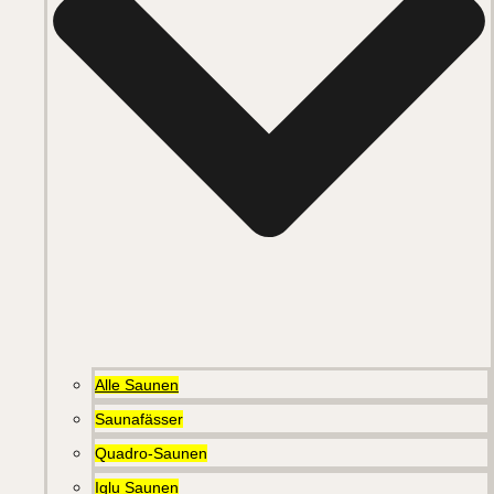
Alle Saunen
Saunafässer
Quadro-Saunen
Iglu Saunen