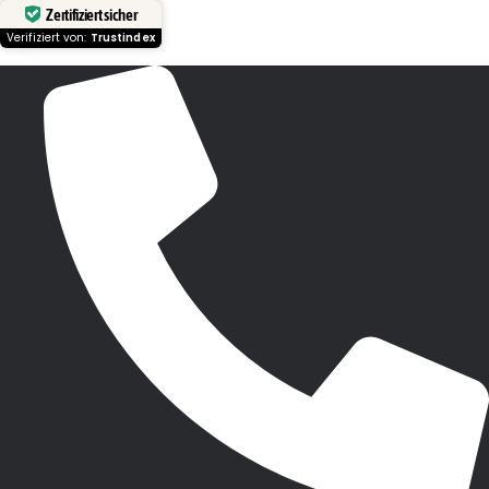
Zertifiziert sicher
Verifiziert von:
Trustindex