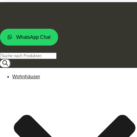
WhatsApp Chat
Products
search
Wohnhäuser