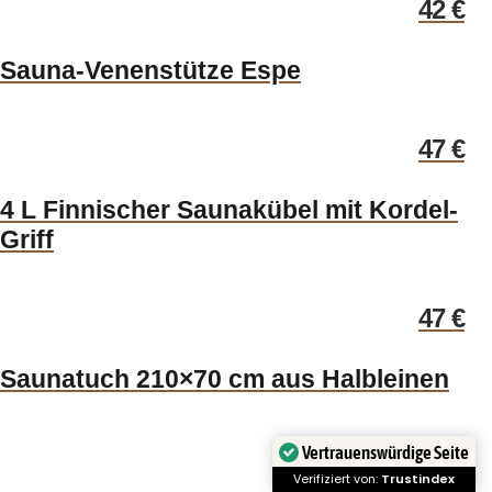
42
€
Sauna-Venenstütze Espe
47
€
4 L Finnischer Saunakübel mit Kordel-
Griff
47
€
Saunatuch 210×70 cm aus Halbleinen
Vertrauenswürdige Seite
59
€
Verifiziert von:
Trustindex