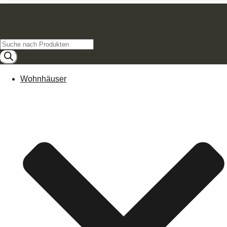
Products
search
Wohnhäuser