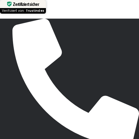
Zertifiziert sicher
Verifiziert von:
Trustindex