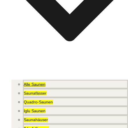
Alle Saunen
Saunafässer
Quadro-Saunen
Iglu Saunen
Saunahäuser