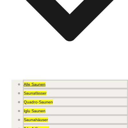
Alle Saunen
Saunafässer
Quadro-Saunen
Iglu Saunen
Saunahäuser