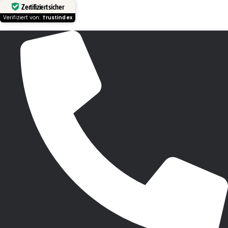
Zertifiziert sicher
Verifiziert von:
Trustindex