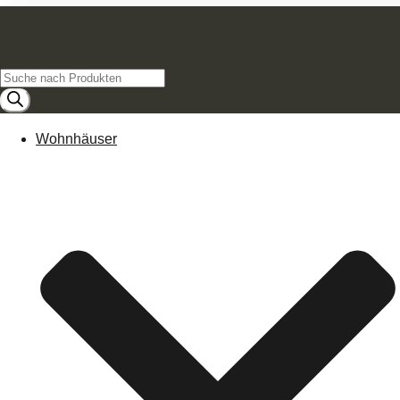
Products
search
Wohnhäuser