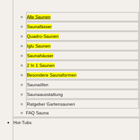
Alle Saunen
Saunafässer
Quadro-Saunen
Iglu Saunen
Saunahäuser
2 In 1 Saunen
Besondere Saunaformen
Saunaöfen
Saunaausstattung
Ratgeber Gartensaunen
FAQ Sauna
Hot-Tubs