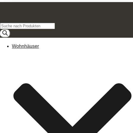
Products
search
Wohnhäuser