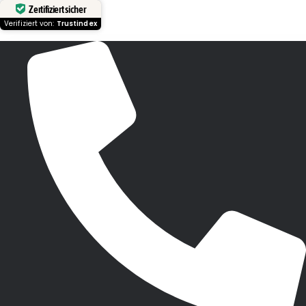
Zertifiziert sicher
Verifiziert von:
Trustindex