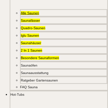
Alle Saunen
Saunafässer
Quadro-Saunen
Iglu Saunen
Saunahäuser
2 In 1 Saunen
Besondere Saunaformen
Saunaöfen
Saunaausstattung
Ratgeber Gartensaunen
FAQ Sauna
Hot-Tubs