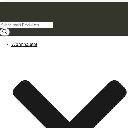
Products
search
Wohnhäuser