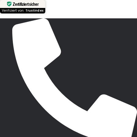
Zertifiziert sicher
Verifiziert von:
Trustindex